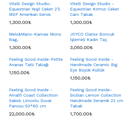
Vitelli Design Studio-
Vitelli Design Studio -
Equestrian Yeşil Ceket 2’li
Equestrian Kırmızı Ceket
MDF Amerikan Servis
Cam Tabak
1,300.00
₺
1,300.00
₺
Mels&Mano-Kanvas Mono
JOYCO Clariss Boncuk
Bag,
İşlemeli Kadın Taç
1,300.00
₺
3,050.00
₺
Feeling Good Inside-Petite
Feeling Good Inside -
Ananas Tatlı Tabağı
Handmade Ceramic Big
Eye Büyük Küllük
1,150.00
₺
1,150.00
₺
Feeling Good Inside -
Feeling Good Inside-
Amalfi Coast Collecition
Sicilian Lemon Collection
Saksılı Limonlu Duvar
Handmade Seramik 22 cm
Panosu 50*60 cm
Tabak
22,000.00
₺
1,700.00
₺