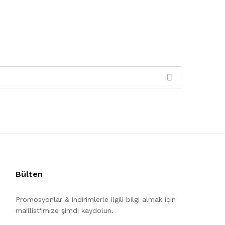
Bülten
Promosyonlar & indirimlerle ilgili bilgi almak için
maillist'imize şimdi kaydolun.