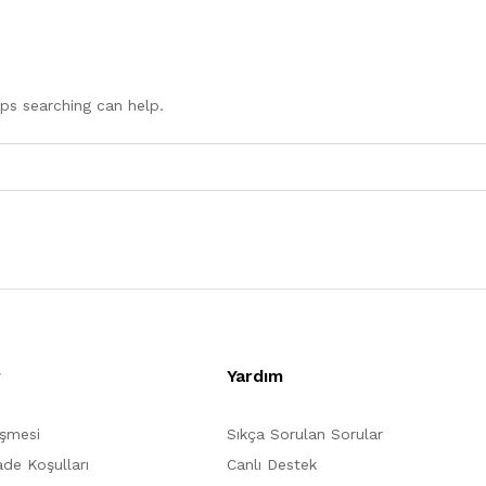
aps searching can help.
r
Yardım
eşmesi
Sıkça Sorulan Sorular
ade Koşulları
Canlı Destek