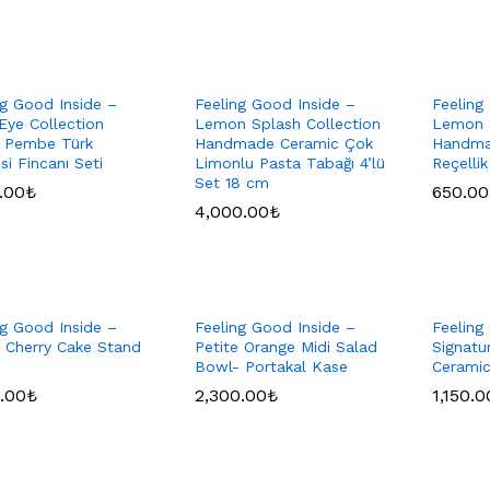
ng Good Inside –
Feeling Good Inside –
Feeling
 Eye Collection
Lemon Splash Collection
Lemon S
 Pembe Türk
Handmade Ceramic Çok
Handma
si Fincanı Seti
Limonlu Pasta Tabağı 4’lü
Reçellik
Set 18 cm
.00
.00
₺
₺
650.00
650.00
4,000.00
4,000.00
₺
₺
ng Good Inside –
Feeling Good Inside –
Feeling
e Cherry Cake Stand
Petite Orange Midi Salad
Signat
Bowl- Portakal Kase
Cerami
.00
.00
₺
₺
2,300.00
2,300.00
₺
₺
1,150.0
1,150.0