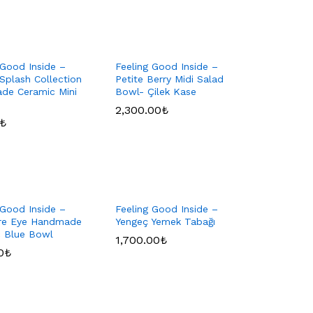
 Good Inside –
Feeling Good Inside –
plash Collection
Petite Berry Midi Salad
de Ceramic Mini
Bowl- Çilek Kase
2,300.00
2,300.00
₺
₺
₺
₺
 Good Inside –
Feeling Good Inside –
ure Eye Handmade
Yengeç Yemek Tabağı
c Blue Bowl
1,700.00
1,700.00
₺
₺
0
0
₺
₺