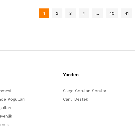
1
2
3
4
…
40
41
r
Yardım
eşmesi
Sıkça Sorulan Sorular
ade Koşulları
Canlı Destek
ulları
üvenlik
şmesi