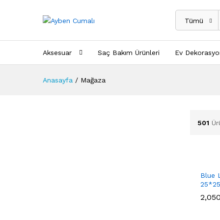
Tümü
Aksesuar
Saç Bakım Ürünleri
Ev Dekorasyo
Anasayfa
/
Mağaza
501
Ür
Blue 
25*2
2,05
2,05