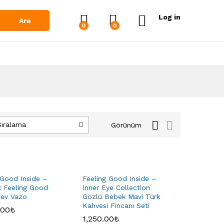
Log in
Ara
0
0
Sıralama
Görünüm
 Good Inside –
Feeling Good Inside –
 Feeling Good
Inner Eye Collection
Dev Vazo
Gözlü Bebek Mavi Türk
Kahvesi Fincanı Seti
.00
.00
₺
₺
1,250.00
1,250.00
₺
₺