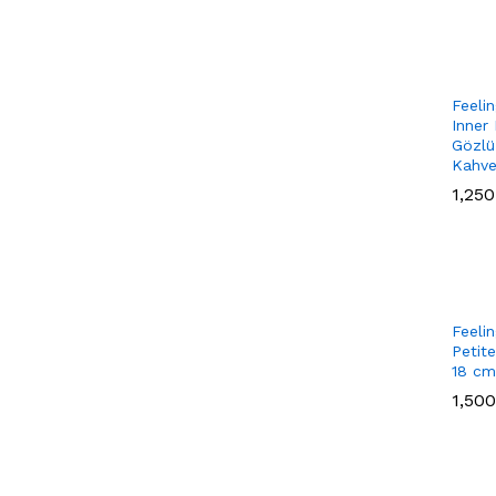
Feeli
Inner
Gözlü
Kahve
1,250
1,250
Feeli
Petit
18 cm
1,500
1,500