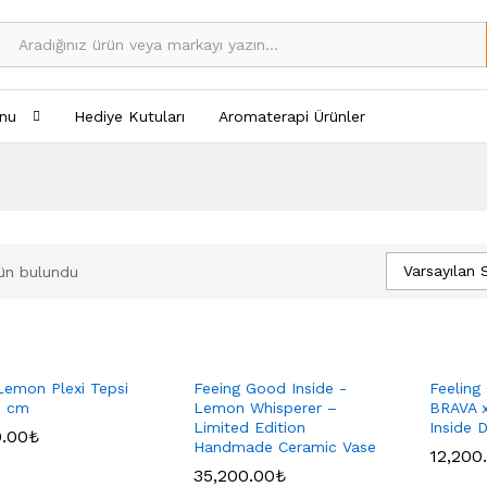
nu
Hediye Kutuları
Aromaterapi Ürünler
Varsayılan 
ün bulundu
Lemon Plexi Tepsi
Feeing Good Inside -
Feeling
5 cm
Lemon Whisperer –
BRAVA x
Limited Edition
Inside 
0.00
0.00
₺
₺
Handmade Ceramic Vase
12,200
12,200
35,200.00
35,200.00
₺
₺