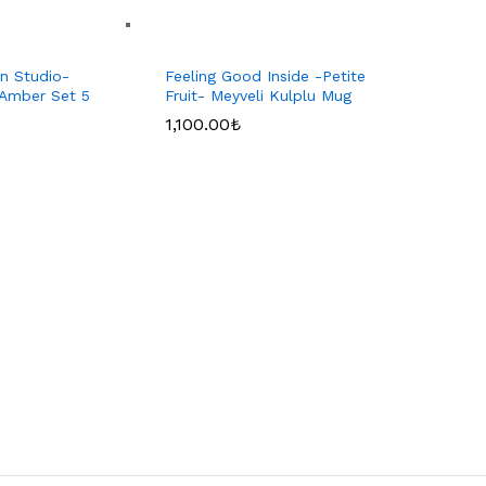
gn Studio-
Feeling Good Inside -Petite
Amber Set 5
Fruit- Meyveli Kulplu Mug
1,100.00
₺