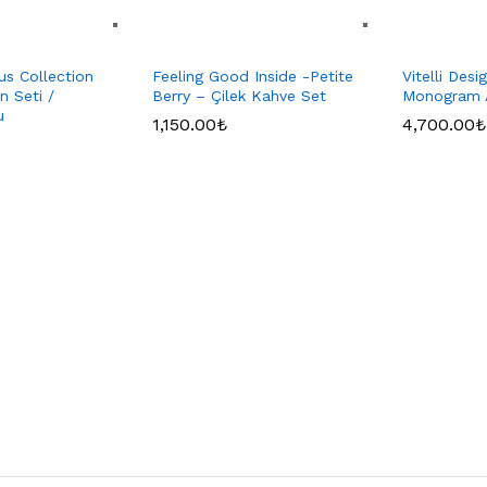
us Collection
Feeling Good Inside -Petite
Vitelli Desi
n Seti /
Berry – Çilek Kahve Set
Monogram 
u
1,150.00
₺
4,700.00
₺