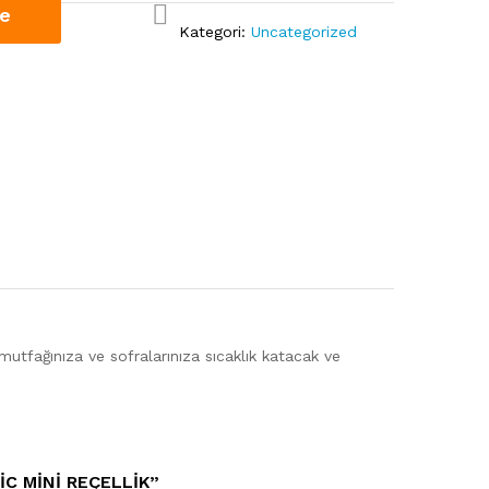
le
Kategori:
Uncategorized
Karşı
laştır
mutfağınıza ve sofralarınıza sıcaklık katacak ve
C MINI REÇELLIK”