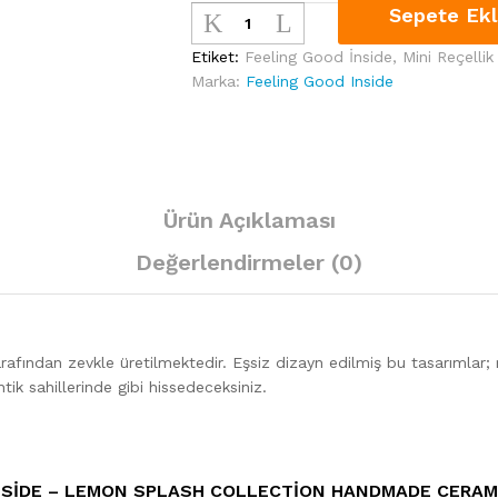
Sepete Ek
Good
Inside
Etiket:
Feeling Good İnside
,
Mini Reçellik
-
Marka:
Feeling Good Inside
Lemon
Splash
Collection
Handmade
Ceramic
Ürün Açıklaması
Mini
Reçellik
Değerlendirmeler (0)
quantity
rafından zevkle üretilmektedir. Eşsiz dizayn edilmiş bu tasarımlar; 
tik sahillerinde gibi hissedeceksiniz.
NSIDE – LEMON SPLASH COLLECTION HANDMADE CERAMI