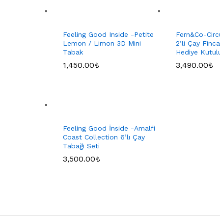
Feeling Good Inside -Petite
Fern&Co-Circ
Lemon / Limon 3D Mini
2’li Çay Finca
Tabak
Hediye Kutul
1,450.00
₺
3,490.00
₺
Feeling Good İnside -Amalfi
Coast Collection 6’lı Çay
Tabağı Seti
3,500.00
₺