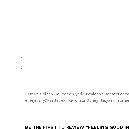
Lemon Splash Collection yerli ustalar ve sanatçılar ta
enerjinizi yükseltecek. Kendinizi Güney İtalya’nın roman
BE THE FIRST TO REVIEW “FEELING GOOD I