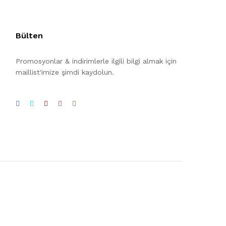
Bülten
Promosyonlar & indirimlerle ilgili bilgi almak için
maillist'imize şimdi kaydolun.