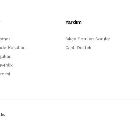
r
Yardım
eşmesi
Sıkça Sorulan Sorular
ade Koşulları
Canlı Destek
ulları
üvenlik
şmesi
ır.