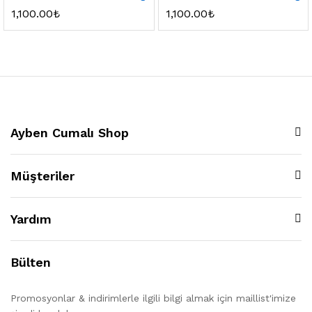
1,100.00
₺
1,100.00
₺
Ayben Cumalı Shop
Müşteriler
Yardım
Bülten
Promosyonlar & indirimlerle ilgili bilgi almak için maillist'imize