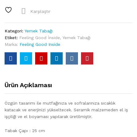
Palm
Beach
Karşılaştır
Seramik
Turuncu
Yemek
Kategori:
Yemek Tabağı
Tabağı
Etiket:
Feeling Good İnside
,
Yemek Tabağı
quantity
Marka:
Feeling Good Inside
Ürün Açıklaması
Özgün tasarımı ile mutfağınıza ve sofralarınıza sıcaklık
katacak ve enerjinizi yükseltecek. Seramik malzemeden el iş
işçiliği ve el boyaması yapılarak üretilmiştir.
Tabak Çapı : 25 cm