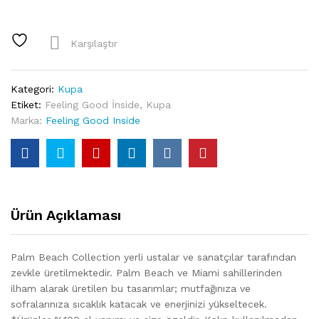
-
Palm
Beach
Karşılaştır
Yeşil
Kulplu
Kupa
Kategori:
Kupa
quantity
Etiket:
Feeling Good İnside
,
Kupa
Marka:
Feeling Good Inside
Ürün Açıklaması
Palm Beach Collection yerli ustalar ve sanatçılar tarafından
zevkle üretilmektedir. Palm Beach ve Miami sahillerinden
ilham alarak üretilen bu tasarımlar; mutfağınıza ve
sofralarınıza sıcaklık katacak ve enerjinizi yükseltecek.