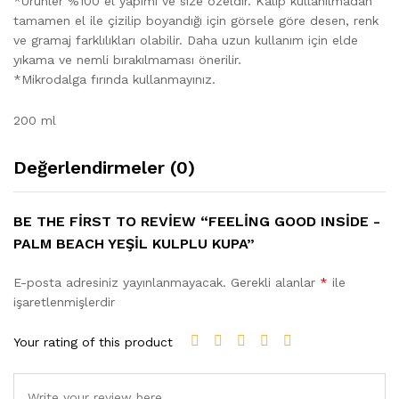
*Ürünler %100 el yapımı ve size özeldir. Kalıp kullanılmadan
tamamen el ile çizilip boyandığı için görsele göre desen, renk
ve gramaj farklılıkları olabilir. Daha uzun kullanım için elde
yıkama ve nemli bırakılmaması önerilir.
*Mikrodalga fırında kullanmayınız.
200 ml
Değerlendirmeler (0)
BE THE FIRST TO REVIEW “FEELING GOOD INSIDE -
PALM BEACH YEŞIL KULPLU KUPA”
E-posta adresiniz yayınlanmayacak.
Gerekli alanlar
*
ile
işaretlenmişlerdir
Your rating of this product