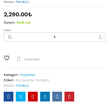
Marka:
Fern&Co
2,290.00
₺
Durum:
Stok var
Adet
Fern&Co-
Joy
Collection
4'lü
Peçete
quantity
Karşılaştır
Kategori:
Peçeteler
Etiket:
4'lü peçete
,
Fern&Co
Marka:
Fern&Co