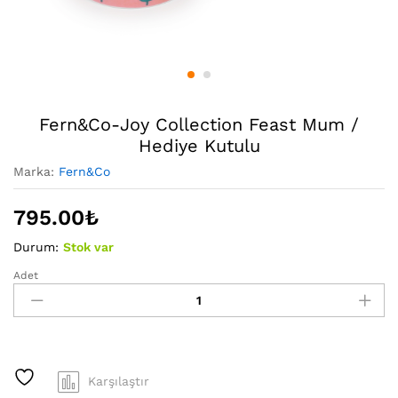
Fern&Co-Joy Collection Feast Mum /
Hediye Kutulu
Marka:
Fern&Co
795.00
₺
Durum:
Stok var
Adet
Fern&Co-
Joy
Collection
Feast
Mum
/
Karşılaştır
Hediye