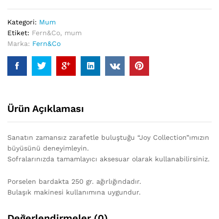
Kutulu
quantity
Kategori:
Mum
Etiket:
Fern&Co
,
mum
Marka:
Fern&Co
Ürün Açıklaması
Sanatın zamansız zarafetle buluştuğu “Joy Collection”ımızın
büyüsünü deneyimleyin.
Sofralarınızda tamamlayıcı aksesuar olarak kullanabilirsiniz.
Porselen bardakta 250 gr. ağırlığındadır.
Bulaşık makinesi kullanımına uygundur.
Değerlendirmeler (0)