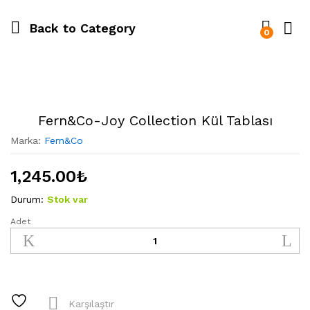
Back to
Category
0
Fern&Co-Joy Collection Kül Tablası
Marka:
Fern&Co
1,245.00
₺
Durum:
Stok var
Adet
Fern&Co-
Joy
Collection
Kül
Tablası
quantity
Karşılaştır