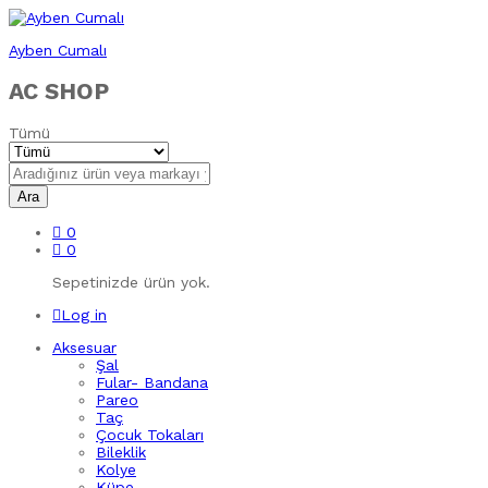
Ayben Cumalı
AC SHOP
Tümü
Ara
0
0
Sepetinizde ürün yok.
Log in
Aksesuar
Şal
Fular- Bandana
Pareo
Taç
Çocuk Tokaları
Bileklik
Kolye
Küpe