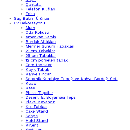
Çantalar
Telefon Kılıfları
Toka
Saç Bakım Ürünleri
Ev Dekorasyonu
Mum
Oda Kokusu
Amerikan Servis
Bardak Altlıkları
Mermer Sunum Tabakları
21 cm Tabaklar
25 cm Tabaklar
12 cm porselen tabak
Cam tabaklar
Kayık Tabak
Kahve Fincanı
Seramik Kurabiye Tabağı ve Kahve Bardağı Seti
Kupa
Kase
Pleksi Tepsiler
Desenli El Boyaması Tepsi
Pleksi Kavanoz
Kül Tablası
Cake Stand
Sehpa
Hold Stand
Kırlent
Yastıklar