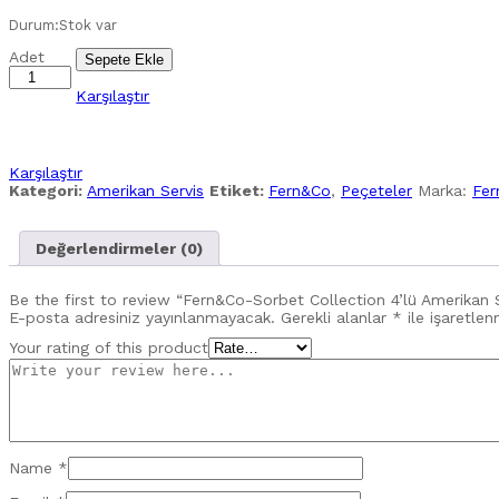
Durum:
Stok var
Fern&Co-
Adet
Sepete Ekle
Sorbet
Collection
Karşılaştır
4’lü
Amerikan
Servisi
quantity
Karşılaştır
Kategori:
Amerikan Servis
Etiket:
Fern&Co
,
Peçeteler
Marka:
Fer
Değerlendirmeler (0)
Be the first to review “Fern&Co-Sorbet Collection 4’lü Amerikan S
E-posta adresiniz yayınlanmayacak.
Gerekli alanlar
*
ile işaretlen
Your rating of this product
Name
*