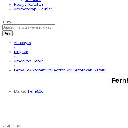
Hediye Kutuları
Aromaterapi Ürünler
Tümü
Ara
Anasayfa
/
Mağaza
/
Amerikan Servis
/
Fern&Co-Sorbet Collection 4’lü Amerikan Servisi
Fern
Marka:
Fern&Co
2,190.00
₺