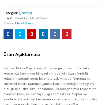
Kategori:
Çantalar
Etiket:
Çantalar
,
Mels&Mano
Marka:
Mels&Mano
Ürün Açıklaması
Kanvas Mono Bag, dayanıklı ve su geçirmez İmperteks
kumaşıyla öne çıkan bir çanta modelidir. Uzun ömürlü
kullanımı garanti eden bu materyal, yıllarca formunu ve
kalitesini korur. Kumaşın yapısı, baskı teknolojilerine uyumlu
olduğu için, size özel hazırlanan kişiselleştirilmiş tasarımlar
transfer baskı ile çantaya uygulanmaktadır. Saplar ve
ayarlanabilir askı ise tamamen vegan derisinden üretilmiştir,
hem çevre dostu hem de şık bir dokunuş sağlar.