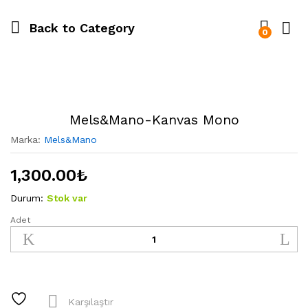
Back to
Category
0
Mels&Mano-Kanvas Mono
Marka:
Mels&Mano
1,300.00
₺
Durum:
Stok var
Adet
Mels&Mano-
Kanvas
Mono
quantity
Karşılaştır