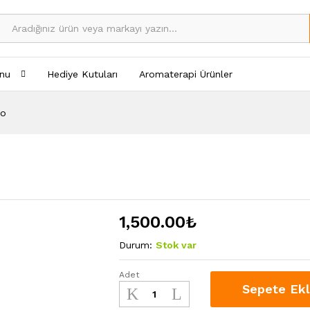
nu
Hediye Kutuları
Aromaterapi Ürünler
no
1,500.00
₺
Durum:
Stok var
Adet
Mels&Mano-
Sepete Ek
Mini
Mono