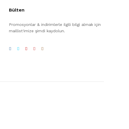
Bülten
Promosyonlar & indirimlerle ilgili bilgi almak için
maillist'imize şimdi kaydolun.