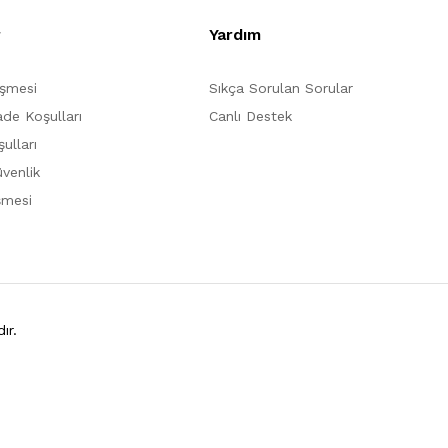
r
Yardım
eşmesi
Sıkça Sorulan Sorular
ade Koşulları
Canlı Destek
ulları
üvenlik
şmesi
ır.