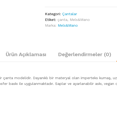
quantity
Kategori:
Çantalar
Etiket:
çanta
,
Mels&Mano
Marka:
Mels&Mano
Ürün Açıklaması
Değerlendirmeler (0)
r çanta modelidir. Dayanıklı bir materyal olan imperteks kumaş, uzun
nsfer baskı ile uygulanmaktadır. Saplar ve ayarlanabilir askı, vegan d