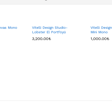
nvas Mono
Vitelli Design Studio-
Vitelli Desi
Lobster El Portföyü
Mini Mono
3,200.00
₺
1,000.00
₺