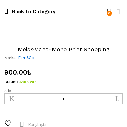
Back to
Category
0
Mels&Mano-Mono Print Shopping
Marka:
Fern&Co
900.00
₺
Durum:
Stok var
Adet
Mels&Mano-
Mono
Print
Shopping
quantity
Karşılaştır