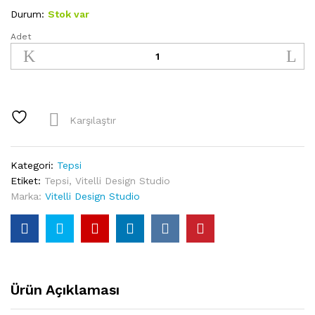
Durum:
Stok var
Adet
Vitelli
Design
Studio-
Classic
Cars
40's
Karşılaştır
Akrilik
Tepsi
quantity
Kategori:
Tepsi
Etiket:
Tepsi
,
Vitelli Design Studio
Marka:
Vitelli Design Studio
Ürün Açıklaması