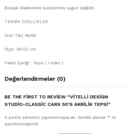
Bulaşık Makinesine kullanımına uygun değildir.
TEKNİK ÖZELLİKLER
Ürün Tipi: Akrilik
Ölçü: 38×23 cm
Paket İçeriği : Tepsi ( 1 Adet )
Değerlendirmeler (0)
BE THE FIRST TO REVIEW “VITELLI DESIGN
STUDIO-CLASSIC CARS 50’S AKRILIK TEPSI”
E-posta adresiniz yayınlanmayacak.
Gerekli alanlar
*
ile
işaretlenmişlerdir