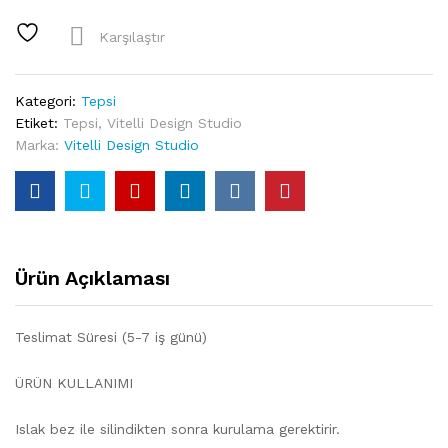
Cars
50's
Karşılaştır
Akrilik
Tepsi
quantity
Kategori:
Tepsi
Etiket:
Tepsi
,
Vitelli Design Studio
Marka:
Vitelli Design Studio
Ürün Açıklaması
Teslimat Süresi (5-7 iş günü)
ÜRÜN KULLANIMI
Islak bez ile silindikten sonra kurulama gerektirir.