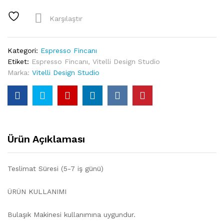
Cars
İkili
Karşılaştır
Porselen
Espresso
Fincanı
Kategori:
Espresso Fincanı
quantity
Etiket:
Espresso Fincanı
,
Vitelli Design Studio
Marka:
Vitelli Design Studio
Ürün Açıklaması
Teslimat Süresi (5-7 iş günü)
ÜRÜN KULLANIMI
Bulaşık Makinesi kullanımına uygundur.