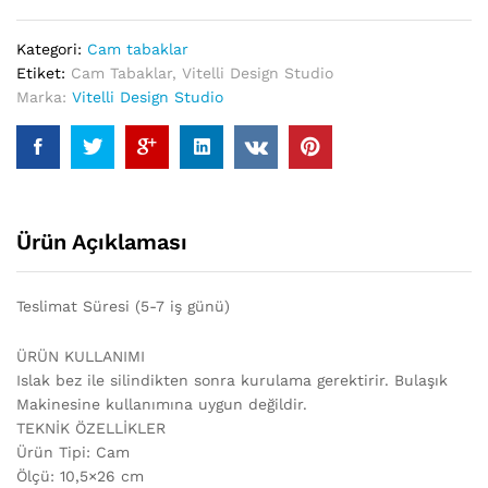
Tabak
quantity
Kategori:
Cam tabaklar
Etiket:
Cam Tabaklar
,
Vitelli Design Studio
Marka:
Vitelli Design Studio
Ürün Açıklaması
Teslimat Süresi (5-7 iş günü)
ÜRÜN KULLANIMI
Islak bez ile silindikten sonra kurulama gerektirir. Bulaşık
Makinesine kullanımına uygun değildir.
TEKNİK ÖZELLİKLER
Ürün Tipi: Cam
Ölçü: 10,5×26 cm