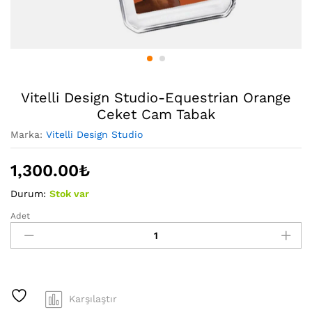
Vitelli Design Studio-Equestrian Orange
Ceket Cam Tabak
Marka:
Vitelli Design Studio
1,300.00
₺
Durum:
Stok var
Adet
Vitelli
Design
Studio-
Equestrian
Orange
Ceket
Karşılaştır
Cam