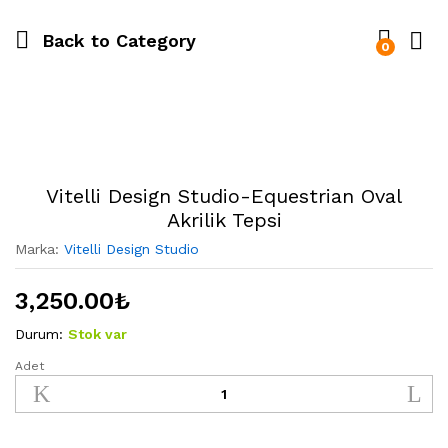
Back to
Category
0
Vitelli Design Studio-Equestrian Oval
Akrilik Tepsi
Marka:
Vitelli Design Studio
3,250.00
₺
Durum:
Stok var
Adet
Vitelli
Design
Studio-
Equestrian