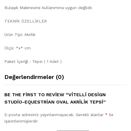
Bulaşık Makinesine kullanımına uygun değildir.
TEKNİK ÖZELLİKLER
Ürün Tipi: Akrilik
Ölçü: *x* cm
Paket İçeriği : Tepsi ( 1 Adet )
Değerlendirmeler (0)
BE THE FIRST TO REVIEW “VITELLI DESIGN
STUDIO-EQUESTRIAN OVAL AKRILIK TEPSI”
E-posta adresiniz yayınlanmayacak.
Gerekli alanlar
*
ile
işaretlenmişlerdir