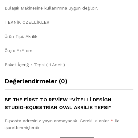
Bulaşık Makinesine kullanımına uygun değildir.
TEKNİK ÖZELLİKLER
Ürün Tipi: Akrilik
Ölçü: *x* cm
Paket İçeriği : Tepsi ( 1 Adet )
Değerlendirmeler (0)
BE THE FIRST TO REVIEW “VITELLI DESIGN
STUDIO-EQUESTRIAN OVAL AKRILIK TEPSI”
E-posta adresiniz yayınlanmayacak.
Gerekli alanlar
*
ile
işaretlenmişlerdir