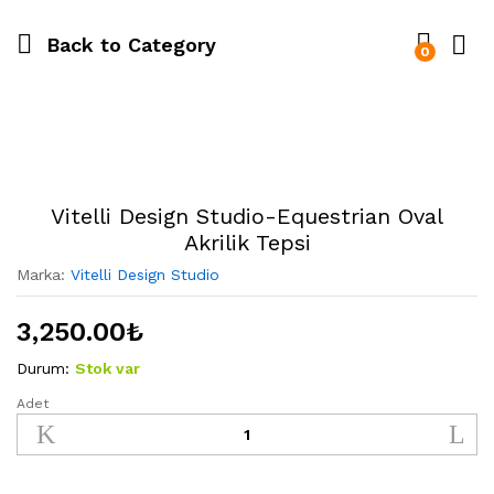
Back to
Category
0
Vitelli Design Studio-Equestrian Oval
Akrilik Tepsi
Marka:
Vitelli Design Studio
3,250.00
₺
Durum:
Stok var
Adet
Vitelli
Design
Studio-
Equestrian