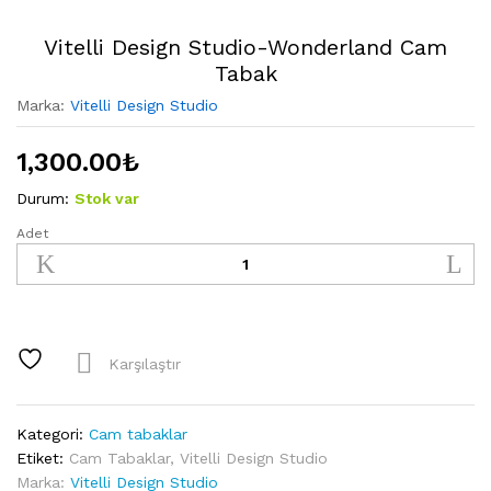
Vitelli Design Studio-Wonderland Cam
Tabak
Marka:
Vitelli Design Studio
1,300.00
₺
Durum:
Stok var
Adet
Vitelli
Design
Studio-
Wonderland
Cam
Tabak
Karşılaştır
quantity
Kategori:
Cam tabaklar
Etiket:
Cam Tabaklar
,
Vitelli Design Studio
Marka:
Vitelli Design Studio