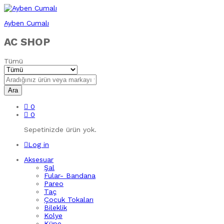
Ayben Cumalı
AC SHOP
Tümü
Ara
0
0
Sepetinizde ürün yok.
Log in
Aksesuar
Şal
Fular- Bandana
Pareo
Taç
Çocuk Tokaları
Bileklik
Kolye
Küpe