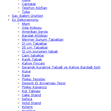
Çantalar
Telefon Kılıfları
Toka
Saç Bakım Ürünleri
Ev Dekorasyonu
Mum
Oda Kokusu
Amerikan Servis
Bardak Altlıkları
Mermer Sunum Tabakları
21 cm Tabaklar
25 cm Tabaklar
12 cm porselen tabak
Cam tabaklar
Kayık Tabak
Kahve Fincanı
Seramik Kurabiye Tabağı ve Kahve Bardağı Seti
Kupa
Kase
Pleksi Tepsiler
Desenli El Boyaması Tepsi
Pleksi Kavanoz
Kül Tablası
Cake Stand
Sehpa
Hold Stand
Kırlent
Yastıklar