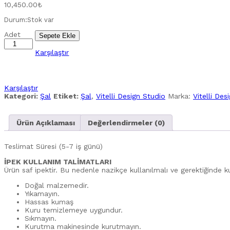
10,450.00
₺
Durum:
Stok var
Vitelli
Adet
Sepete Ekle
X
Lumoths
Karşılaştır
-
Crab
Silk
Scarf
Karşılaştır
quantity
Kategori:
Şal
Etiket:
Şal
,
Vitelli Design Studio
Marka:
Vitelli Des
Ürün Açıklaması
Değerlendirmeler (0)
Teslimat Süresi (5-7 iş günü)
İPEK KULLANIM TALİMATLARI
Ürün saf ipektir. Bu nedenle nazikçe kullanılmalı ve gerektiğinde k
Doğal malzemedir.
Yıkamayın.
Hassas kumaş
Kuru temizlemeye uygundur.
Sıkmayın.
Kurutma makinesinde kurutmayın.