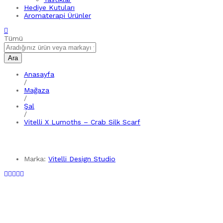
Hediye Kutuları
Aromaterapi Ürünler
Tümü
Ara
Anasayfa
/
Mağaza
/
Şal
/
Vitelli X Lumoths – Crab Silk Scarf
Marka:
Vitelli Design Studio