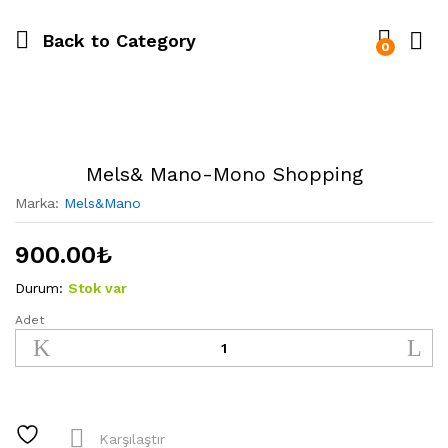
Back to
Category
0
Mels& Mano-Mono Shopping
Marka:
Mels&Mano
900.00
₺
Durum:
Stok var
Adet
Mels&
Mano-
Mono
Shopping
quantity
Karşılaştır