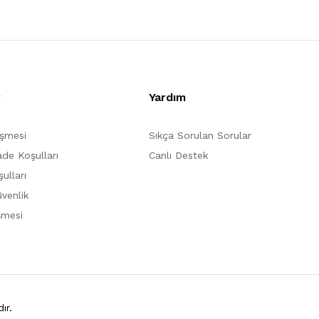
r
Yardım
eşmesi
Sıkça Sorulan Sorular
ade Koşulları
Canlı Destek
ulları
üvenlik
şmesi
ır.