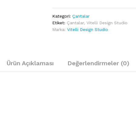
Wonderland
Yeşil
Kategori:
Çantalar
Rakun
Etiket:
Çantalar
,
Vitelli Design Studio
El
Marka:
Vitelli Design Studio
Portföyü
quantity
Ürün Açıklaması
Değerlendirmeler (0)