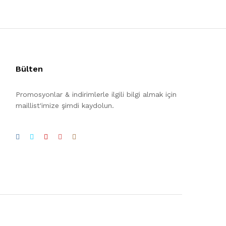
Bülten
Promosyonlar & indirimlerle ilgili bilgi almak için
maillist'imize şimdi kaydolun.