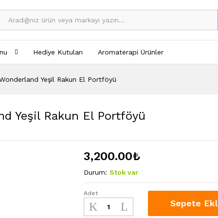
nu
Hediye Kutuları
Aromaterapi Ürünler
-Wonderland Yeşil Rakun El Portföyü
nd Yeşil Rakun El Portföyü
3,200.00
₺
Durum:
Stok var
Adet
Vitelli
Sepete Ek
Design
Studio-