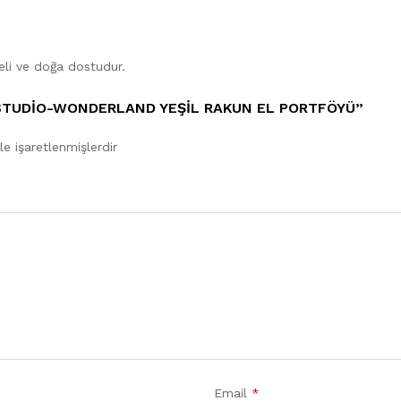
eli ve doğa dostudur.
 STUDIO-WONDERLAND YEŞIL RAKUN EL PORTFÖYÜ”
le işaretlenmişlerdir
Email
*