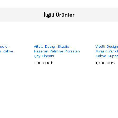
İlgili Ürünler
tudio -
Vitelli Design Studio-
Vitelli Desig
n Kahve
Hazeran Palmiye Porselen
Mirasın Yankı
Çay Fincanı
Kahve Kupas
1,900.00
₺
1,730.00
₺