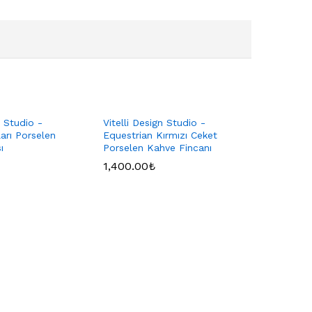
n Studio -
Vitelli Design Studio -
ları Porselen
Equestrian Kırmızı Ceket
ı
Porselen Kahve Fincanı
1,400.00
₺