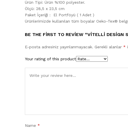
Ürün Tipi: Ürün %100 polyester.
Ölçü: 28,5 x 23,5 cm
Paket İçeriği : El Portföyü ( 1 Adet )
Ürünlerimizde kullanılan tüm boyalar Oeko-Tex®️ belg
BE THE FIRST TO REVIEW “VITELLI DESIGN
E-posta adresiniz yayınlanmayacak.
Gerekli alanlar
*
i
Your rating of this product
Name
*