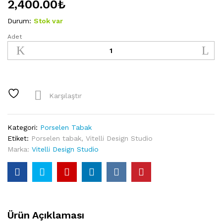
2,400.00
₺
Durum:
Stok var
Adet
Vitelli
Design
Studio-
Classic
Cars
21
Karşılaştır
Cm
Porselen
Tabak
Kategori:
Porselen Tabak
quantity
Etiket:
Porselen tabak
,
Vitelli Design Studio
Marka:
Vitelli Design Studio
Ürün Açıklaması