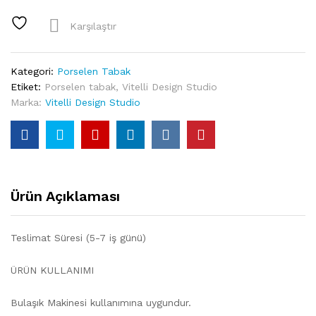
Cars
27
Karşılaştır
Cm
Porselen
Tabak
Kategori:
Porselen Tabak
quantity
Etiket:
Porselen tabak
,
Vitelli Design Studio
Marka:
Vitelli Design Studio
Ürün Açıklaması
Teslimat Süresi (5-7 iş günü)
ÜRÜN KULLANIMI
Bulaşık Makinesi kullanımına uygundur.