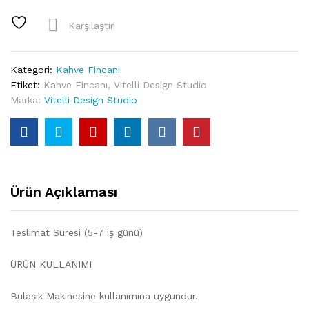
Nutcracker
Mavi
Karşılaştır
Porselen
Kahve
Fincanı
Kategori:
Kahve Fincanı
quantity
Etiket:
Kahve Fincanı
,
Vitelli Design Studio
Marka:
Vitelli Design Studio
Ürün Açıklaması
Teslimat Süresi (5-7 iş günü)
ÜRÜN KULLANIMI
Bulaşık Makinesine kullanımına uygundur.