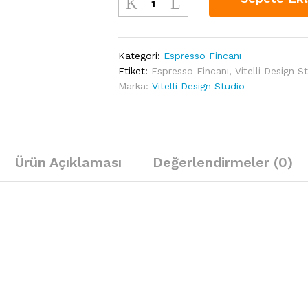
Design
Studio
-
Equestrian
Kategori:
Espresso Fincanı
Taba
Etiket:
Espresso Fincanı
,
Vitelli Design S
Eyer
Marka:
Vitelli Design Studio
Porselen
Espresso
Fincanı
quantity
Ürün Açıklaması
Değerlendirmeler (0)