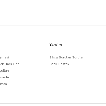
r
Yardım
eşmesi
Sıkça Sorulan Sorular
ade Koşulları
Canlı Destek
ulları
üvenlik
şmesi