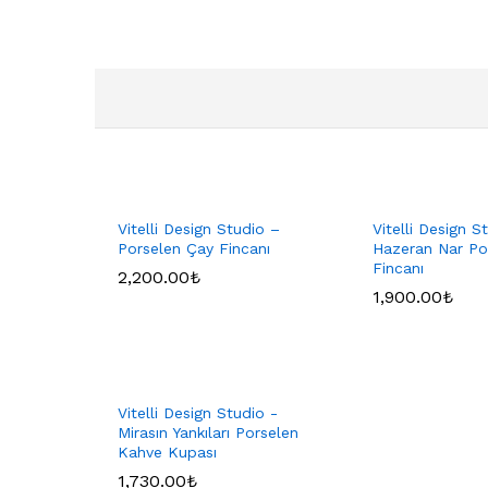
Vitelli Design Studio –
Vitelli Design S
Porselen Çay Fincanı
Hazeran Nar Po
Fincanı
2,200.00
₺
1,900.00
₺
Vitelli Design Studio -
Mirasın Yankıları Porselen
Kahve Kupası
1,730.00
₺