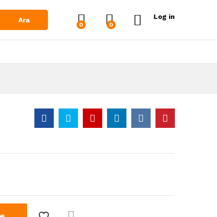
Log in
Ara
0
0
le