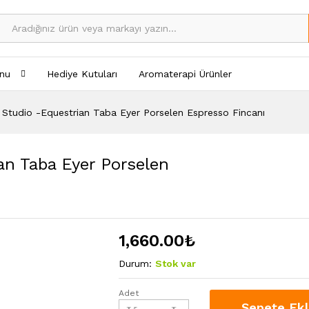
nu
Hediye Kutuları
Aromaterapi Ürünler
gn Studio -Equestrian Taba Eyer Porselen Espresso Fincanı
ian Taba Eyer Porselen
1,660.00
₺
Durum:
Stok var
Adet
Vitelli
Sepete Ek