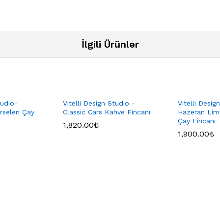
İlgili Ürünler
tudio-
Vitelli Design Studio -
Vitelli Desig
rselen Çay
Classic Cars Kahve Fincanı
Hazeran Lim
Çay Fincanı
1,820.00
₺
1,900.00
₺