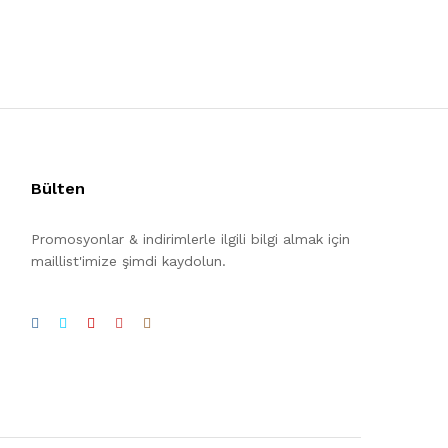
Bülten
Promosyonlar & indirimlerle ilgili bilgi almak için
maillist'imize şimdi kaydolun.