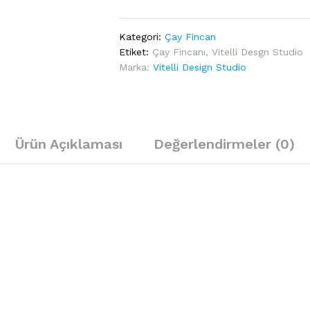
-
Gentleman
Kategori:
Çay Fincan
Porselen
Etiket:
Çay Fincanı
,
Vitelli Desgn Studio
Çay
Marka:
Vitelli Design Studio
Fincanı
quantity
Ürün Açıklaması
Değerlendirmeler (0)