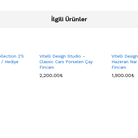
İlgili Ürünler
lection 2’li
Vitelli Design Studio –
Vitelli Desig
 / Hediye
Classic Cars Porselen Çay
Hazeran Nar
Fincanı
Fincanı
2,200.00
₺
1,900.00
₺