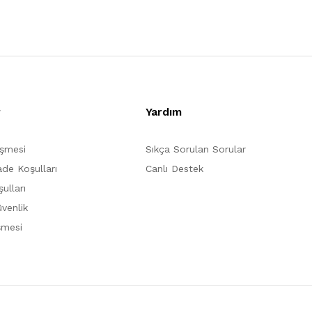
r
Yardım
eşmesi
Sıkça Sorulan Sorular
ade Koşulları
Canlı Destek
ulları
üvenlik
şmesi