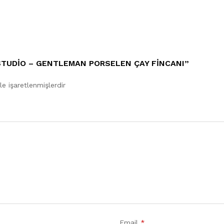
 STUDIO – GENTLEMAN PORSELEN ÇAY FINCANI”
le işaretlenmişlerdir
Email
*