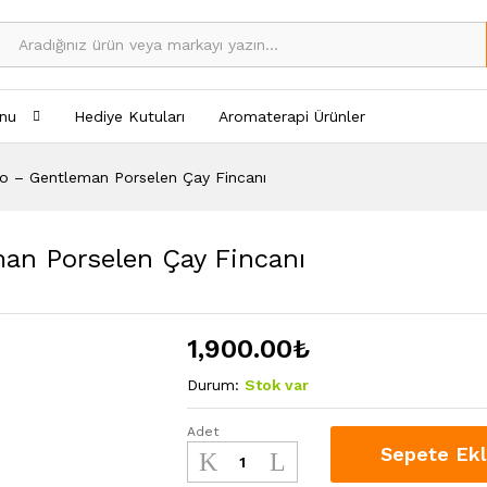
nu
Hediye Kutuları
Aromaterapi Ürünler
dio – Gentleman Porselen Çay Fincanı
man Porselen Çay Fincanı
1,900.00
₺
Durum:
Stok var
Adet
Vitelli
Sepete Ek
Design
Studio