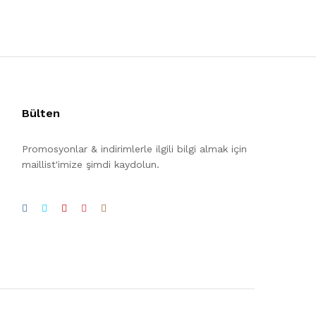
Bülten
Promosyonlar & indirimlerle ilgili bilgi almak için
maillist'imize şimdi kaydolun.